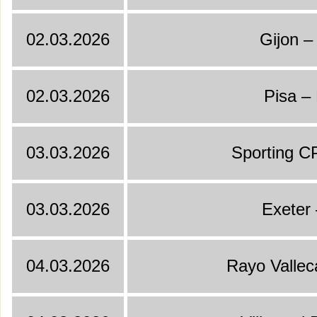
02.03.2026
Gijon –
02.03.2026
Pisa –
03.03.2026
Sporting C
03.03.2026
Exeter 
04.03.2026
Rayo Vallec