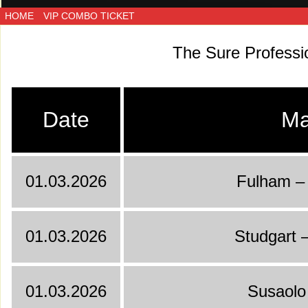
HOME
VIP COMBO TICKET
The Sure Professi
Date
Ma
01.03.2026
Fulham –
01.03.2026
Studgart 
01.03.2026
Susaolo 