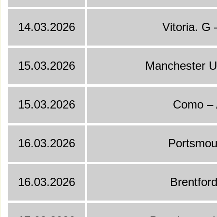
14.03.2026
Vitoria. G
15.03.2026
Manchester Ut
15.03.2026
Como –
16.03.2026
Portsmou
16.03.2026
Brentfor