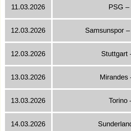
11.03.2026
PSG – 
12.03.2026
Samsunspor – 
12.03.2026
Stuttgart
13.03.2026
Mirandes 
13.03.2026
Torino
14.03.2026
Sunderland