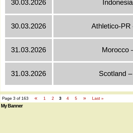
30.03.2026
Indonesia
30.03.2026
Athletico-PR
31.03.2026
Morocco 
31.03.2026
Scotland –
«
»
Page 3 of 163
1
2
3
4
5
Last »
My Banner