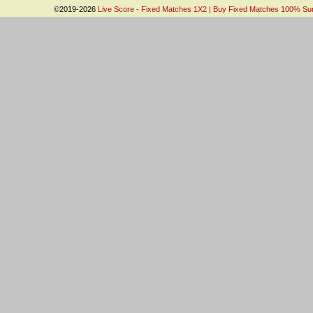
©2019-2026
Live Score - Fixed Matches 1X2 | Buy Fixed Matches 100% Sure