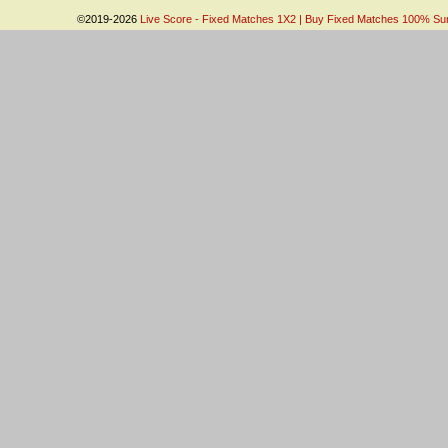
©2019-2026
Live Score - Fixed Matches 1X2 | Buy Fixed Matches 100% Sure