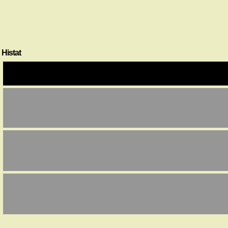
Histat